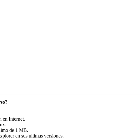
rso?
en Internet.
ux.
ínimo de 1 MB.
plorer en sus últimas versiones.